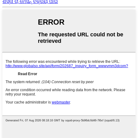
ଶସ୍ତା ଚା ମେସିନ୍ ବିକ୍ରୟ ପାଇଁ