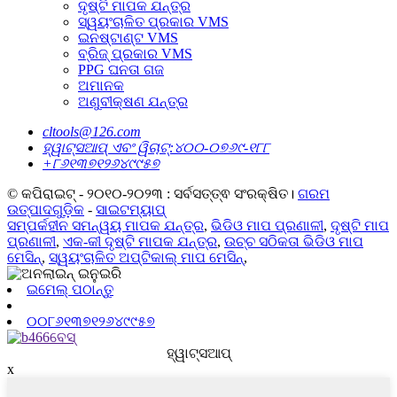
ଦୃଷ୍ଟି ମାପକ ଯନ୍ତ୍ର
ସ୍ୱୟଂଚାଳିତ ପ୍ରକାର VMS
ଇନଷ୍ଟାଣ୍ଟ VMS
ବ୍ରିଜ୍ ପ୍ରକାର VMS
PPG ଘନତା ଗଜ
ଅମାନକ
ଅଣୁବୀକ୍ଷଣ ଯନ୍ତ୍ର
cltools@126.com
ହ୍ୱାଟ୍ସଆପ୍ ଏବଂ ୱିଚାଟ୍:୪୦୦-୦୭୬୯-୧୮୮
+୮୬୧୩୭୧୨୬୪୯୯୫୭
© କପିରାଇଟ୍ - ୨୦୧୦-୨୦୨୩ : ସର୍ବସତ୍ତ୍ଵ ସଂରକ୍ଷିତ।
ଗରମ
ଉତ୍ପାଦଗୁଡ଼ିକ
-
ସାଇଟମ୍ୟାପ୍
ସମ୍ପର୍କହୀନ ସମନ୍ୱୟ ମାପକ ଯନ୍ତ୍ର
,
ଭିଡିଓ ମାପ ପ୍ରଣାଳୀ
,
ଦୃଷ୍ଟି ମାପ
ପ୍ରଣାଳୀ
,
ଏକ-କୀ ଦୃଷ୍ଟି ମାପକ ଯନ୍ତ୍ର
,
ଉଚ୍ଚ ସଠିକତା ଭିଡିଓ ମାପ
ମେସିନ୍
,
ସ୍ୱୟଂଚାଳିତ ଅପ୍ଟିକାଲ୍ ମାପ ମେସିନ୍
,
ଇମେଲ୍ ପଠାନ୍ତୁ
୦୦୮୬୧୩୭୧୨୬୪୯୯୫୭
ହ୍ୱାଟ୍ସଆପ୍
x