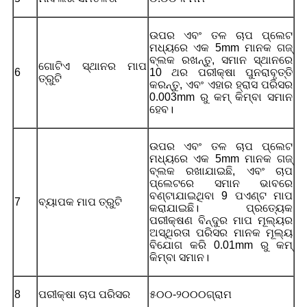
ଉପର ଏବଂ ତଳ ଚାପ ପ୍ଲେଟ
ମଧ୍ୟରେ ଏକ 5mm ମାନକ ଗଜ୍
ବ୍ଲକ ରଖନ୍ତୁ, ସମାନ ସ୍ଥାନରେ
ଗୋଟିଏ ସ୍ଥାନର ମାପ
6
10 ଥର ପରୀକ୍ଷା ପୁନରାବୃତ୍ତି
ତ୍ରୁଟି
କରନ୍ତୁ, ଏବଂ ଏହାର ହ୍ରାସ ପରିସର
0.003mm ରୁ କମ୍ କିମ୍ବା ସମାନ
ହେବ।
ଉପର ଏବଂ ତଳ ଚାପ ପ୍ଲେଟ
ମଧ୍ୟରେ ଏକ 5mm ମାନକ ଗଜ୍
ବ୍ଲକ ରଖାଯାଇଛି, ଏବଂ ଚାପ
ପ୍ଲେଟରେ ସମାନ ଭାବରେ
ବଣ୍ଟାଯାଇଥିବା 9 ପଏଣ୍ଟ ମାପ
7
ବ୍ୟାପକ ମାପ ତ୍ରୁଟି
କରାଯାଇଛି। ପ୍ରତ୍ୟେକ
ପରୀକ୍ଷଣ ବିନ୍ଦୁର ମାପ ମୂଲ୍ୟର
ଅସ୍ଥିରତା ପରିସର ମାନକ ମୂଲ୍ୟ
ବିଯୋଗ କରି 0.01mm ରୁ କମ୍
କିମ୍ବା ସମାନ।
8
ପରୀକ୍ଷା ଚାପ ପରିସର
୫୦୦-୨୦୦୦ଗ୍ରାମ