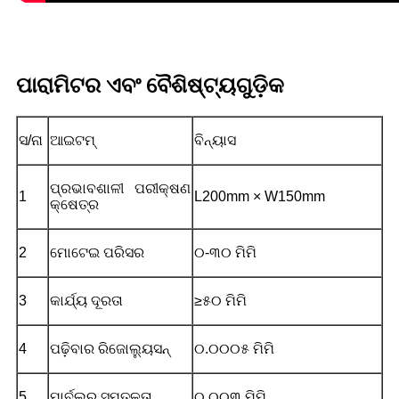
ପାରାମିଟର ଏବଂ ବୈଶିଷ୍ଟ୍ୟଗୁଡ଼ିକ
ସ/ନା
ଆଇଟମ୍‌
ବିନ୍ୟାସ
ପ୍ରଭାବଶାଳୀ ପରୀକ୍ଷଣ
1
L200mm × W150mm
କ୍ଷେତ୍ର
2
ମୋଟେଇ ପରିସର
୦-୩୦ ମିମି
3
କାର୍ଯ୍ୟ ଦୂରତା
≥୫୦ ମିମି
4
ପଢ଼ିବାର ରିଜୋଲ୍ୟୁସନ୍
୦.୦୦୦୫ ମିମି
5
ମାର୍ବଲର ସମତଳତା
୦.୦୦୩ ମିମି