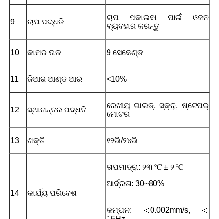
ଚାପ ପକାଇବା ପାଇଁ ଓଜନ
9
ଚାପ ପଦ୍ଧତି
ବ୍ୟବହାର କରନ୍ତୁ
10
କାମର ତାଳ
9 ସେକେଣ୍ଡ
11
ଜିଆର ଆଣ୍ଡ ଆର
<10%
ରେଖୀୟ ଗାଇଡ୍, ସ୍କ୍ରୁ, ଷ୍ଟେପର୍
12
ସ୍ଥାନାନ୍ତର ପଦ୍ଧତି
ମୋଟର
13
ଶକ୍ତି
୧୨ଭି/୨୪ଭି
ତାପମାତ୍ରା: ୨୩ ℃ ± ୨ ℃
ଆର୍ଦ୍ରତା: 30~80%
14
କାର୍ଯ୍ୟ ପରିବେଶ
କମ୍ପନ: ＜0.002mm/s, ＜
15Hz