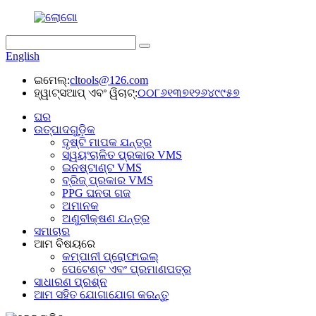
English
ଇମେଲ୍:
cltools@126.com
ହ୍ୱାଟ୍ସଆପ୍ ଏବଂ ୱିଚାଟ୍:
୦୦୮୬୧୩୭୧୨୬୪୯୯୫୭
ଘର
ଉତ୍ପାଦଗୁଡ଼ିକ
ଦୃଷ୍ଟି ମାପକ ଯନ୍ତ୍ର
ସ୍ୱୟଂଚାଳିତ ପ୍ରକାର VMS
ଇନଷ୍ଟାଣ୍ଟ VMS
ବ୍ରିଜ୍ ପ୍ରକାର VMS
PPG ଘନତା ଗଜ
ଅମାନକ
ଅଣୁବୀକ୍ଷଣ ଯନ୍ତ୍ର
ସମାଚାର
ଆମ ବିଷୟରେ
କମ୍ପାନୀ ପ୍ରୋଫାଇଲ୍
ପେଟେଣ୍ଟ ଏବଂ ପ୍ରମାଣପତ୍ର
ସାଧାରଣ ପ୍ରଶ୍ନ
ଆମ ସହିତ ଯୋଗାଯୋଗ କରନ୍ତୁ