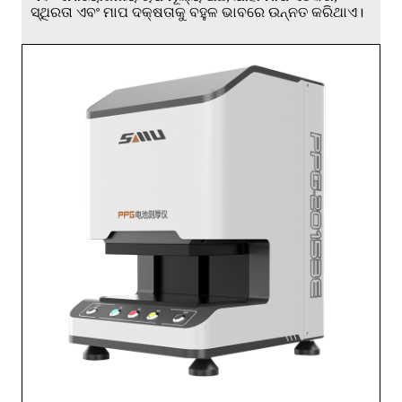
ସ୍ଥିରତା ଏବଂ ମାପ ଦକ୍ଷତାକୁ ବହୁଳ ଭାବରେ ଉନ୍ନତ କରିଥାଏ।