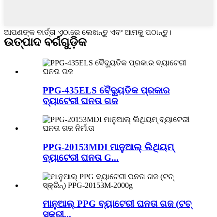
ଆପଣଙ୍କ ବାର୍ତ୍ତା ଏଠାରେ ଲେଖନ୍ତୁ ଏବଂ ଆମକୁ ପଠାନ୍ତୁ।
ଉତ୍ପାଦ ବର୍ଗଗୁଡ଼ିକ
PPG-435ELS ବୈଦ୍ୟୁତିକ ପ୍ରକାର
ବ୍ୟାଟେରୀ ଘନତା ଗଜ
PPG-20153MDI ମାନୁଆଲ୍ ଲିଥିୟମ୍
ବ୍ୟାଟେରୀ ଘନତା G...
ମାନୁଆଲ୍ PPG ବ୍ୟାଟେରୀ ଘନତା ଗଜ (ଟଚ୍
ସ୍କ୍ରୀ...