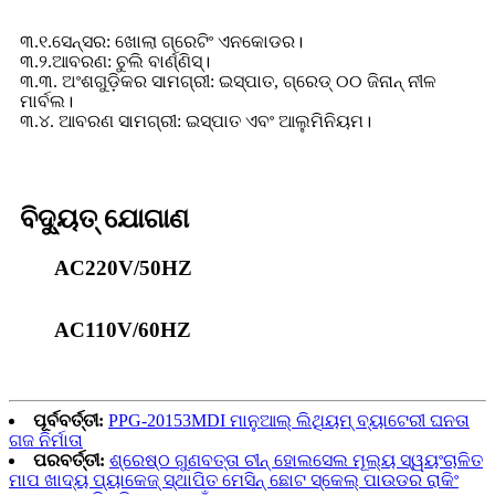
୩.୧.ସେନ୍ସର: ଖୋଲା ଗ୍ରେଟିଂ ଏନକୋଡର।
୩.୨.ଆବରଣ: ଚୁଲି ବାର୍ଣ୍ଣିସ୍।
୩.୩. ଅଂଶଗୁଡ଼ିକର ସାମଗ୍ରୀ: ଇସ୍ପାତ, ଗ୍ରେଡ୍ ୦୦ ଜିନାନ୍ ନୀଳ
ମାର୍ବଲ।
୩.୪. ଆବରଣ ସାମଗ୍ରୀ: ଇସ୍ପାତ ଏବଂ ଆଲୁମିନିୟମ।
ବିଦ୍ୟୁତ୍ ଯୋଗାଣ
AC220V/50HZ
AC110V/60HZ
ପୂର୍ବବର୍ତ୍ତୀ:
PPG-20153MDI ମାନୁଆଲ୍ ଲିଥିୟମ୍ ବ୍ୟାଟେରୀ ଘନତା
ଗଜ ନିର୍ମାତା
ପରବର୍ତ୍ତୀ:
ଶ୍ରେଷ୍ଠ ଗୁଣବତ୍ତା ଚୀନ୍ ହୋଲସେଲ ମୂଲ୍ୟ ସ୍ୱୟଂଚାଳିତ
ମାପ ଖାଦ୍ୟ ପ୍ୟାକେଜ୍ ସ୍ଥାପିତ ମେସିନ୍ ଛୋଟ ସ୍କେଲ୍ ପାଉଡର ରାକିଂ