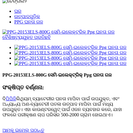
ଘର
ଉତ୍ପାଦଗୁଡ଼ିକ
PPG ଘନତା ଗଜ
PPG-20153ELS-800G ସେମି-ଇଲେକ୍ଟ୍ରିକ୍ Ppg ଘନତା ଗଜ
ସଂକ୍ଷିପ୍ତ ବର୍ଣ୍ଣନା:
ଦି
ପିପିଜି
ଲିଥିୟମ୍ ବ୍ୟାଟେରୀର ଘନତା ମାପିବା ପାଇଁ ଉପଯୁକ୍ତ, ଏବଂ
ଅନ୍ୟାନ୍ୟ ଅଣ-ବ୍ୟାଟେରୀ ପତଳା ଉତ୍ପାଦ ମାପିବା ପାଇଁ ମଧ୍ୟ
ଉପଯୁକ୍ତ। ଏହା କାଉଣ୍ଟରୱେଟ୍ ପାଇଁ ଓଜନ ବ୍ୟବହାର କରେ, ଯାହା
ଫଳରେ ପରୀକ୍ଷଣ ଚାପ ପରିସର 500-2000 ଗ୍ରାମ ହୋଇଥାଏ।
ଆମକୁ ଇମେଲ୍ ପଠାନ୍ତୁ