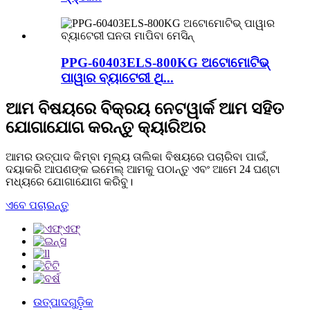
PPG-60403ELS-800KG ଅଟୋମୋଟିଭ୍
ପାୱାର ବ୍ୟାଟେରୀ ଥି...
ଆମ ବିଷୟରେ ବିକ୍ରୟ ନେଟୱାର୍କ ଆମ ସହିତ
ଯୋଗାଯୋଗ କରନ୍ତୁ କ୍ୟାରିଅର
ଆମର ଉତ୍ପାଦ କିମ୍ବା ମୂଲ୍ୟ ତାଲିକା ବିଷୟରେ ପଚାରିବା ପାଇଁ,
ଦୟାକରି ଆପଣଙ୍କ ଇମେଲ୍ ଆମକୁ ପଠାନ୍ତୁ ଏବଂ ଆମେ 24 ଘଣ୍ଟା
ମଧ୍ୟରେ ଯୋଗାଯୋଗ କରିବୁ।
ଏବେ ପଚାରନ୍ତୁ
ଉତ୍ପାଦଗୁଡ଼ିକ