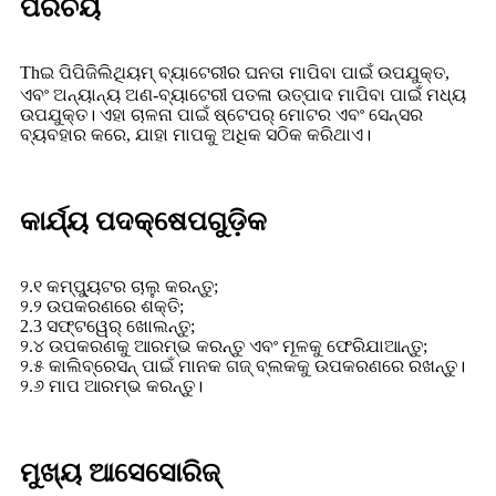
ପରିଚୟ
Th
ଲିଥିୟମ୍ ବ୍ୟାଟେରୀର ଘନତା ମାପିବା ପାଇଁ ଉପଯୁକ୍ତ,
ଇ ପିପିଜି
ଏବଂ ଅନ୍ୟାନ୍ୟ ଅଣ-ବ୍ୟାଟେରୀ ପତଳା ଉତ୍ପାଦ ମାପିବା ପାଇଁ ମଧ୍ୟ
ଉପଯୁକ୍ତ। ଏହା ଚାଳନା ପାଇଁ ଷ୍ଟେପର୍ ମୋଟର ଏବଂ ସେନ୍ସର
ବ୍ୟବହାର କରେ, ଯାହା ମାପକୁ ଅଧିକ ସଠିକ କରିଥାଏ।
କାର୍ଯ୍ୟ ପଦକ୍ଷେପଗୁଡ଼ିକ
୨.୧ କମ୍ପ୍ୟୁଟର ଚାଲୁ କରନ୍ତୁ;
୨.୨ ଉପକରଣରେ ଶକ୍ତି;
2.3 ସଫ୍ଟୱେର୍ ଖୋଲନ୍ତୁ;
୨.୪ ଉପକରଣକୁ ଆରମ୍ଭ କରନ୍ତୁ ଏବଂ ମୂଳକୁ ଫେରିଯାଆନ୍ତୁ;
୨.୫ କାଲିବ୍ରେସନ୍ ପାଇଁ ମାନକ ଗଜ୍ ବ୍ଲକକୁ ଉପକରଣରେ ରଖନ୍ତୁ।
୨.୬ ମାପ ଆରମ୍ଭ କରନ୍ତୁ।
ମୁଖ୍ୟ ଆସେସୋରିଜ୍