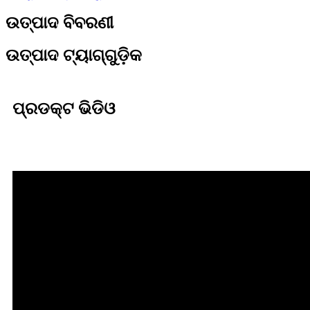
ଉତ୍ପାଦ ବିବରଣୀ
ଉତ୍ପାଦ ଟ୍ୟାଗ୍‌ଗୁଡ଼ିକ
ପ୍ରଡକ୍ଟ ଭିଡିଓ