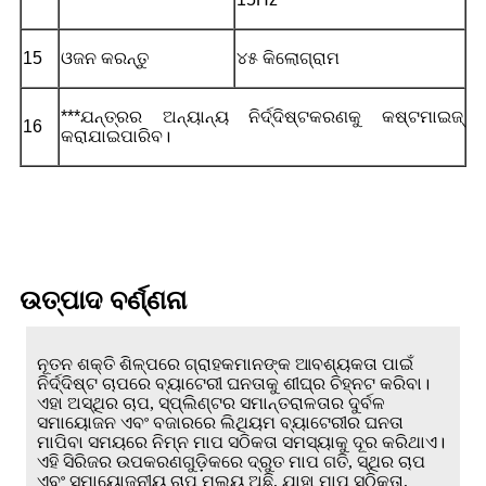
15
ଓଜନ କରନ୍ତୁ
୪୫ କିଲୋଗ୍ରାମ
***ଯନ୍ତ୍ରର ଅନ୍ୟାନ୍ୟ ନିର୍ଦ୍ଦିଷ୍ଟକରଣକୁ କଷ୍ଟମାଇଜ୍
16
କରାଯାଇପାରିବ।
ଉତ୍ପାଦ ବର୍ଣ୍ଣନା
ନୂତନ ଶକ୍ତି ଶିଳ୍ପରେ ଗ୍ରାହକମାନଙ୍କ ଆବଶ୍ୟକତା ପାଇଁ
ନିର୍ଦ୍ଦିଷ୍ଟ ଚାପରେ ବ୍ୟାଟେରୀ ଘନତାକୁ ଶୀଘ୍ର ଚିହ୍ନଟ କରିବା।
ଏହା ଅସ୍ଥିର ଚାପ, ସ୍ପ୍ଲିଣ୍ଟର ସମାନ୍ତରାଳତାର ଦୁର୍ବଳ
ସମାୟୋଜନ ଏବଂ ବଜାରରେ ଲିଥିୟମ ବ୍ୟାଟେରୀର ଘନତା
ମାପିବା ସମୟରେ ନିମ୍ନ ମାପ ସଠିକତା ସମସ୍ୟାକୁ ଦୂର କରିଥାଏ।
ଏହି ସିରିଜର ଉପକରଣଗୁଡ଼ିକରେ ଦ୍ରୁତ ମାପ ଗତି, ସ୍ଥିର ଚାପ
ଏବଂ ସମାୟୋଜନୀୟ ଚାପ ମୂଲ୍ୟ ଅଛି, ଯାହା ମାପ ସଠିକତା,